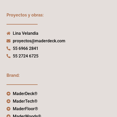
Proyectos y obras:
Lina Velandia
proyectos@maderdeck.com
55 6966 2841
55 2724 6725
Brand:
MaderDeck®
MaderTech®
MaderFloor®
MaderWoods®