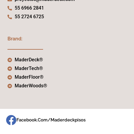
55 6966 2841
55 2724 6725
Brand:
MaderDeck®
MaderTech®
MaderFloor®
MaderWoods®
Facebook.com/maderdeckpisos