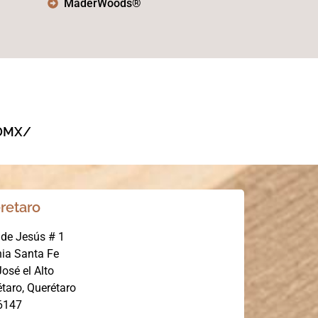
MaderWoods®
CDMX/
retaro
 de Jesús # 1
nia Santa Fe
osé el Alto
taro, Querétaro
6147