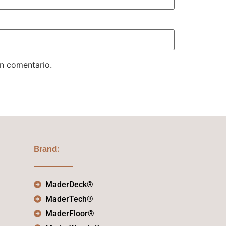
un comentario.
Brand:
MaderDeck®
MaderTech®
MaderFloor®