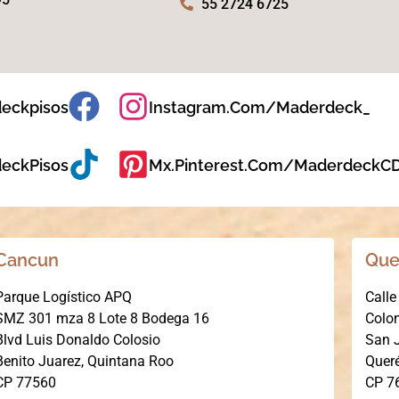
55 2724 6725
eckpisos
Instagram.com/maderdeck_
eckPisos
Mx.pinterest.com/Maderdeck
Cancun
Que
Parque Logístico APQ
Calle
SMZ 301 mza 8 Lote 8 Bodega 16
Colo
Blvd Luis Donaldo Colosio
San J
Benito Juarez, Quintana Roo
Queré
CP 77560
CP 7